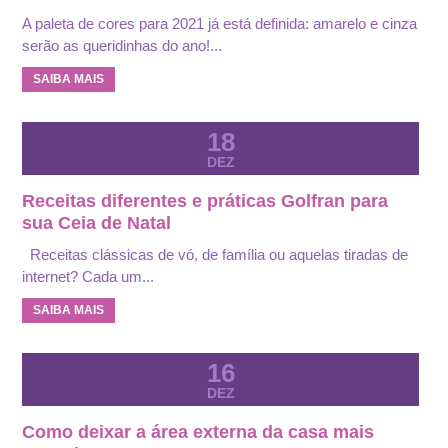
A paleta de cores para 2021 já está definida: amarelo e cinza
serão as queridinhas do ano!...
SAIBA MAIS
18
DEZ
Receitas diferentes e práticas Golfran para
sua Ceia de Natal
Receitas clássicas de vó, de família ou aquelas tiradas de
internet? Cada um...
SAIBA MAIS
16
DEZ
Como deixar a área externa da casa mais